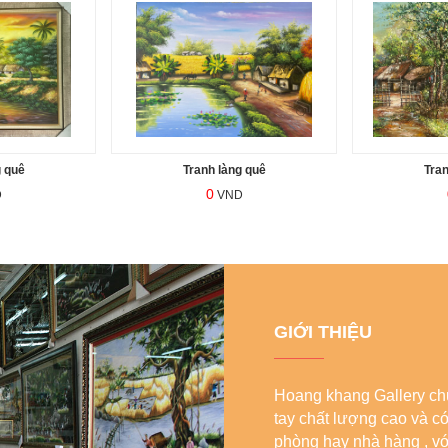
g quê
Tranh làng quê
Tran
0
D
VND
GIỚI THIỆU
Hoang khang Gallery chu
tay chất lượng cao và c
phòng hay nhà hàng , với