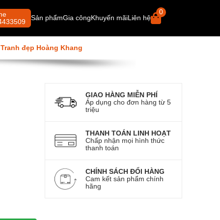
0
ne
Sản phẩm
Gia công
Khuyến mãi
Liên hệ
4433509
i
Tranh hổ - cọp
Tranh đẹp Hoàng Khang
Tranh thư pháp
Tranh thêu tay
Tranh hoa
Tranh danh họa
Tranh đám cưới
Tranh phong cảnh rừng
Tranh rồng
GIAO HÀNG MIỄN PHÍ
Áp dụng cho đơn hàng từ 5
triệu
THANH TOÁN LINH HOẠT
Chấp nhận mọi hình thức
thanh toán
CHÍNH SÁCH ĐỔI HÀNG
Cam kết sản phẩm chính
hãng