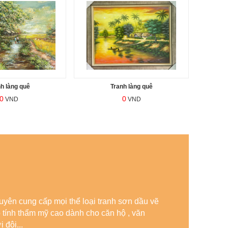
h làng quê
Tranh làng quê
0
0
VND
VND
yên cung cấp mọi thể loại tranh sơn dầu vẽ
ó tính thẩm mỹ cao dành cho căn hộ , văn
 đội...