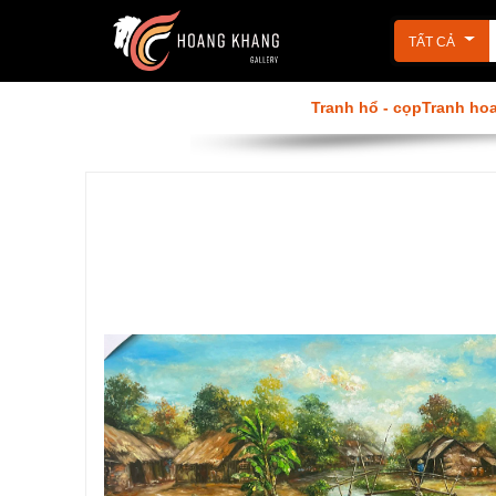
TẤT CẢ
Tranh Phật
Tranh sơn dầu
Tranh hổ - cọp
Tranh ho
Tranh phòng ăn
Tranh khỏa thân
Tranh tôn giáo
Tranh 3D
Tranh đẹp Hoàng Khang
Tranh ngựa