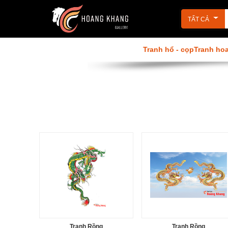
TẤT CẢ
Tranh Phật
Tranh sơn dầu
Tranh hổ - cọp
Tranh ho
Tranh phòng ăn
Tranh khỏa thân
Tranh tôn giáo
Tranh 3D
Tranh đẹp Hoàng Khang
Tranh ngựa
Tranh Rồng
Tranh Rồng