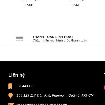
0
0
VND
VND
THANH TOÁN LINH HOẠT
Chấp nhận mọi hình thức thanh toán
Liên hệ
0704433509
195-123-117 Trần Phú, Phường 4, Quận 5, TP.HCM
tranhdephoangkhang@gmail.com