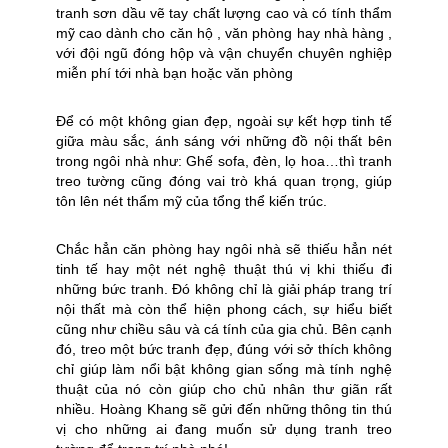
tranh sơn dầu vẽ tay chất lượng cao và có tính thẩm
mỹ cao dành cho căn hộ , văn phòng hay nhà hàng ,
với đội ngũ đóng hộp và vận chuyển chuyên nghiệp
miễn phí tới nhà bạn hoặc văn phòng
Để có một không gian đẹp, ngoài sự kết hợp tinh tế
giữa màu sắc, ánh sáng với những đồ nội thất bên
trong ngôi nhà như: Ghế sofa, đèn, lọ hoa…thì tranh
treo tường cũng đóng vai trò khá quan trọng, giúp
tôn lên nét thẩm mỹ của tổng thể kiến trúc.
Chắc hẳn căn phòng hay ngôi nhà sẽ thiếu hẳn nét
tinh tế hay một nét nghệ thuật thú vị khi thiếu đi
những bức tranh. Đó không chỉ là giải pháp trang trí
nội thất mà còn thể hiện phong cách, sự hiểu biết
cũng như chiều sâu và cá tính của gia chủ. Bên cạnh
đó, treo một bức tranh đẹp, đúng với sở thích không
chỉ giúp làm nổi bật không gian sống mà tính nghệ
thuật của nó còn giúp cho chủ nhân thư giãn rất
nhiều. Hoàng Khang sẽ gửi đến những thông tin thú
vị cho những ai đang muốn sử dụng tranh treo