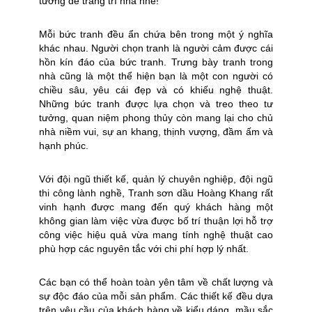
tường để trang trí nhà nhé!
Mỗi bức tranh đều ẩn chứa bên trong một ý nghĩa
khác nhau. Người chọn tranh là người cảm được cái
hồn kín đáo của bức tranh. Trưng bày tranh trong
nhà cũng là một thể hiện bạn là một con người có
chiều sâu, yêu cái đẹp và có khiếu nghệ thuật.
Những bức tranh được lựa chọn và treo theo tư
tưởng, quan niệm phong thủy còn mang lại cho chủ
nhà niềm vui, sự an khang, thịnh vượng, đầm ấm và
hạnh phúc.
Với đội ngũ thiết kế, quản lý chuyên nghiệp, đội ngũ
thi công lành nghề, Tranh sơn dầu Hoàng Khang rất
vinh hạnh được mang đến quý khách hàng một
không gian làm việc vừa được bố trí thuận lợi hỗ trợ
công việc hiệu quả vừa mang tính nghệ thuật cao
phù hợp các nguyên tắc với chi phí hợp lý nhất.
Các bạn có thể hoàn toàn yên tâm về chất lượng và
sự độc đáo của mỗi sản phẩm. Các thiết kế đều dựa
trên yêu cầu của khách hàng về kiểu dáng, mầu sắc