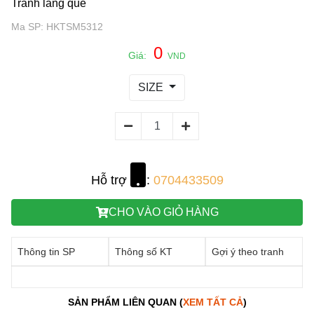
Tranh làng quê
Ma SP: HKTSM5312
0
Giá:
VND
SIZE
Hỗ trợ
:
0704433509
CHO VÀO GIỎ HÀNG
Thông tin SP
Thông số KT
Gợi ý theo tranh
SẢN PHẨM LIÊN QUAN (
XEM TẤT CẢ
)