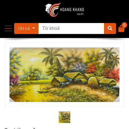
0
TẤT CẢ