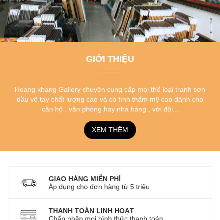
GIỚI THIỆU
Hoang khang Gallery chuyên cung cấp mọi thể loại tranh sơn
dầu vẽ tay chất lượng cao và có tính thẩm mỹ cao dành cho
căn hộ , văn phòng hay nhà hàng , với đội...
XEM THÊM
GIAO HÀNG MIỄN PHÍ
Áp dụng cho đơn hàng từ 5 triệu
THANH TOÁN LINH HOẠT
Chấp nhận mọi hình thức thanh toán