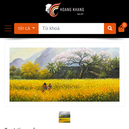
0
TẤT CẢ