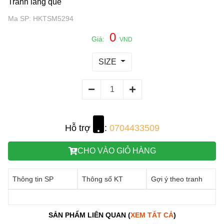
Tranh làng quê
Ma SP: HKTSM5294
0
Giá:
VND
SIZE
Hỗ trợ
:
0704433509
CHO VÀO GIỎ HÀNG
Thông tin SP
Thông số KT
Gợi ý theo tranh
SẢN PHẨM LIÊN QUAN (
XEM TẤT CẢ
)