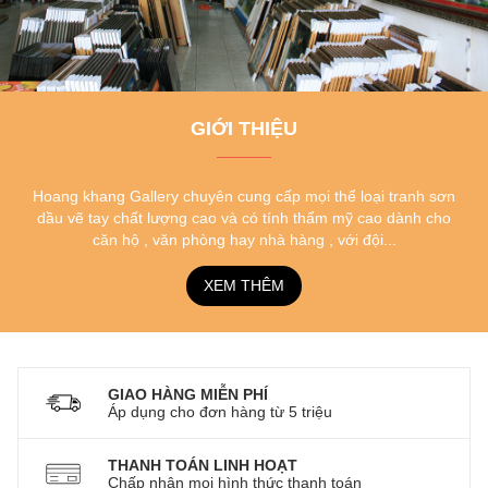
GIỚI THIỆU
Hoang khang Gallery chuyên cung cấp mọi thể loại tranh sơn
dầu vẽ tay chất lượng cao và có tính thẩm mỹ cao dành cho
căn hộ , văn phòng hay nhà hàng , với đội...
XEM THÊM
GIAO HÀNG MIỄN PHÍ
Áp dụng cho đơn hàng từ 5 triệu
THANH TOÁN LINH HOẠT
Chấp nhận mọi hình thức thanh toán