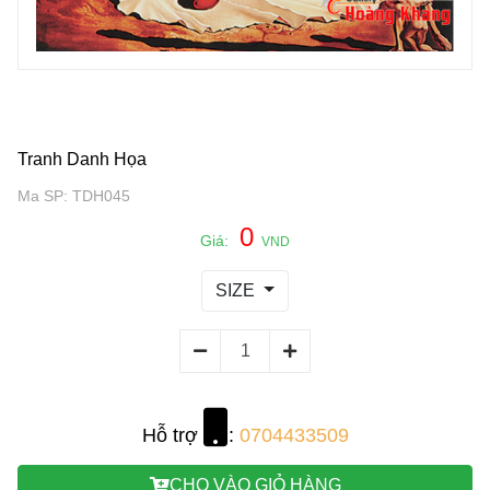
Tranh Danh Họa
Ma SP: TDH045
0
Giá:
VND
SIZE
Hỗ trợ
:
0704433509
CHO VÀO GIỎ HÀNG