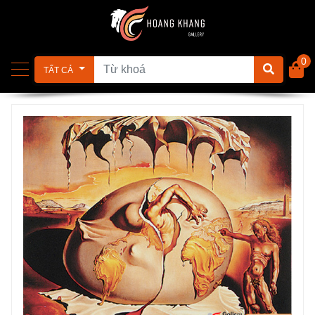
0
TẤT CẢ