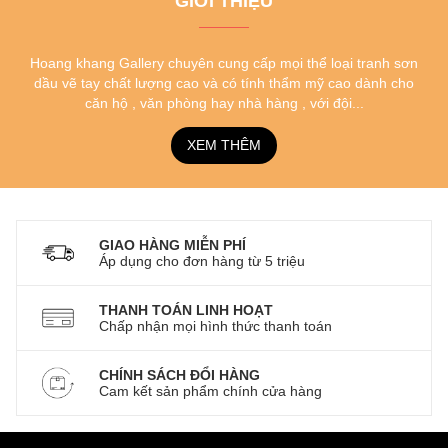
GIỚI THIỆU
Hoang khang Gallery chuyên cung cấp mọi thể loại tranh sơn
dầu vẽ tay chất lượng cao và có tính thẩm mỹ cao dành cho
căn hộ , văn phòng hay nhà hàng , với đội...
XEM THÊM
GIAO HÀNG MIỄN PHÍ
Áp dụng cho đơn hàng từ 5 triệu
THANH TOÁN LINH HOẠT
Chấp nhận mọi hình thức thanh toán
CHÍNH SÁCH ĐỔI HÀNG
Cam kết sản phẩm chính cửa hàng