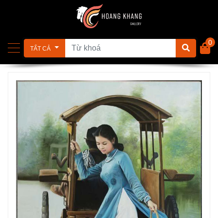
0
TẤT CẢ