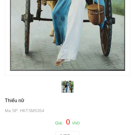
Thiếu nữ
Ma SP: HKTSM5354
0
Giá:
VND