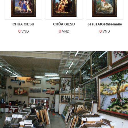
e
CHÚA GIESU
CHÚA GIESU
JesusAtGethsemane
0
0
0
VND
VND
VND