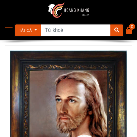
0
TẤT CẢ