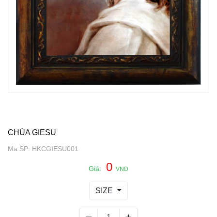
CHÚA GIESU
Ma SP: HKCGIESU001
0
Giá:
VND
SIZE