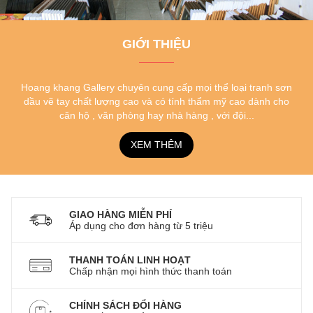
GIỚI THIỆU
Hoang khang Gallery chuyên cung cấp mọi thể loại tranh sơn
dầu vẽ tay chất lượng cao và có tính thẩm mỹ cao dành cho
căn hộ , văn phòng hay nhà hàng , với đội...
XEM THÊM
GIAO HÀNG MIỄN PHÍ
Áp dụng cho đơn hàng từ 5 triệu
THANH TOÁN LINH HOẠT
Chấp nhận mọi hình thức thanh toán
CHÍNH SÁCH ĐỔI HÀNG