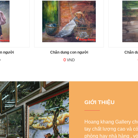
n người
Chân dung con người
Chân d
0
D
VND
GIỚI THIỆU
Hoang khang Gallery chu
tay chất lượng cao và c
phòng hay nhà hàng , với