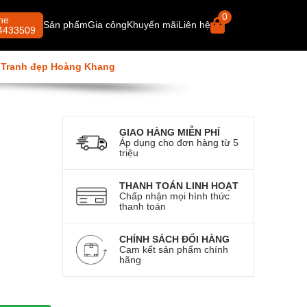
0
ne
Sản phẩm
Gia công
Khuyến mãi
Liên hệ
4433509
i
Tranh hổ - cọp
Tranh đẹp Hoàng Khang
Tranh thư pháp
Tranh thêu tay
Tranh hoa
Tranh danh họa
Tranh đám cưới
Tranh phong cảnh rừng
Tranh rồng
GIAO HÀNG MIỄN PHÍ
Áp dụng cho đơn hàng từ 5
triệu
THANH TOÁN LINH HOẠT
Chấp nhận mọi hình thức
thanh toán
CHÍNH SÁCH ĐỔI HÀNG
Cam kết sản phẩm chính
hãng