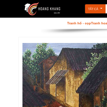
TẤT CẢ
Tranh Phật
Tranh sơn dầu
Tranh hổ - cọp
Tranh ho
Tranh phòng ăn
Tranh khỏa thân
Tranh tôn giáo
Tranh 3D
Tranh đẹp Hoàng Khang
Tranh ngựa