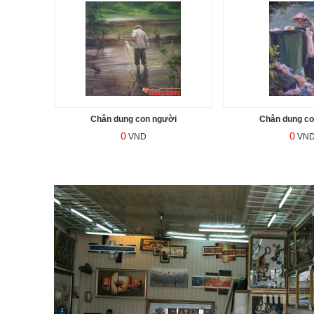
ời
Chân dung con người
Chân dung co
0
0
VND
VN